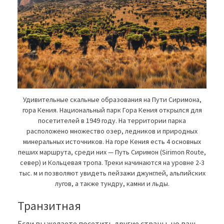
Удивительные скальные образования на Пути Сиримона,
гора Кения. Национальный парк Гора Кения открылся для
посетителей в 1949 году. На территории парка
расположено множество озер, ледников и природных
минеральных источников. На горе Кения есть 4 основных
пеших маршрута, среди них — Путь Сиримон (Sirimon Route,
север) и Кольцевая тропа. Треки начинаются на уровне 2-3
тыс. м и позволяют увидеть пейзажи джунглей, альпийских
лугов, а также тундру, камни и льды.
Транзитная
Если вы желаете посетить другие страны, но ваш