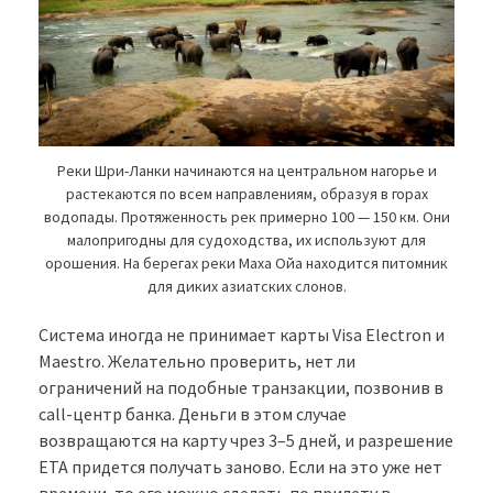
Реки Шри-Ланки начинаются на центральном нагорье и
растекаются по всем направлениям, образуя в горах
водопады. Протяженность рек примерно 100 — 150 км. Они
малопригодны для судоходства, их используют для
орошения. На берегах реки Маха Ойа находится питомник
для диких азиатских слонов.
Система иногда не принимает карты Visa Electron и
Maestro. Желательно проверить, нет ли
ограничений на подобные транзакции, позвонив в
call-центр банка. Деньги в этом случае
возвращаются на карту чрез 3–5 дней, и разрешение
ETA придется получать заново. Если на это уже нет
времени, то его можно сделать по прилету в