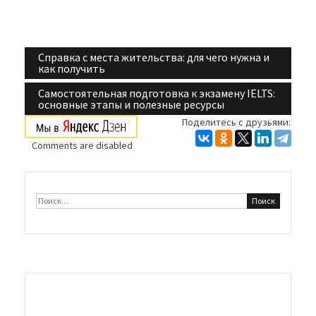
Справка с места жительства: для чего нужна и
Навигация
как получить
по
Самостоятельная подготовка к экзамену IELTS:
основные этапы и полезные ресурсы
записям
Поделитесь с друзьями:
Comments are disabled
Найти: